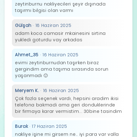
zeytinburnu nakliyecileri şeyir dışınada
taşırmı bilgisi olan varmı
Gülşah
· 16 Haziran 2025
adam koca camasir mkainesini sirtina
yukledi goturdu vay arkadas
Ahmet_35
· 16 Haziran 2025
evimi zeytinburnudan taşırken biraz
gergindim ama taşıma sırasında sorun
yaşanmadı 🙂
Meryem K.
· 16 Haziran 2025
Çok fazla seçenek vardı, hepsini aradim ikisi
telefona bakmadi ama geri donduklerinde
bir firmaya karar vermistim... 30bine tasindim
Burak
· 17 Haziran 2025
nakliye işine mi girsem ne.. iyi para var valla