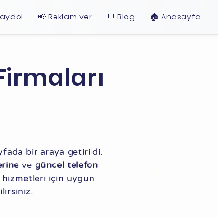
Kaydol
📢 Reklam ver
💬 Blog
🏠︎ Anasayfa
Firmaları
fada bir araya getirildi.
erine
ve
güncel telefon
a hizmetleri için uygun
lirsiniz.