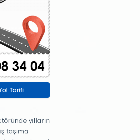
Yol Tarifi
ktöründe yılların
iş taşıma