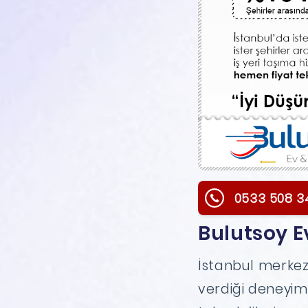
0533 508 3
Bulutsoy E
İstanbul merkezl
verdiği deneyim