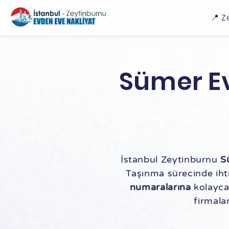
📍 Z
Sümer Ev
İstanbul Zeytinburnu
S
Taşınma sürecinde ih
numaralarına
kolayca 
firmalar