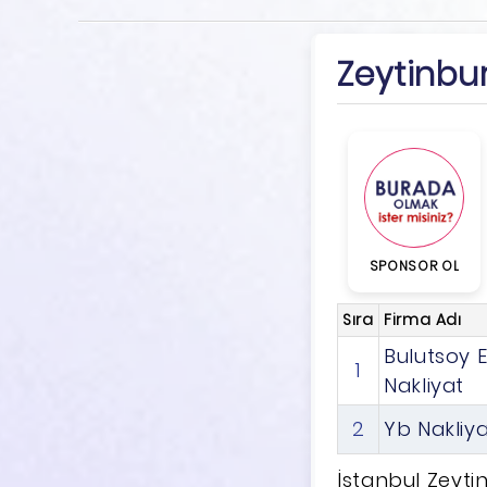
Zeytinbur
SPONSOR OL
Sıra
Firma Adı
Bulutsoy 
1
Nakliyat
2
Yb Nakliy
İstanbul Zeyti