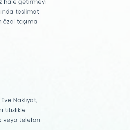
iz hale getirmeyi
nında teslimat
n özel taşıma
Eve Nakliyat,
 titizlikle
p veya telefon