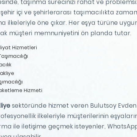
yesinde, taşınma sürecinizi rahat ve problems
 şehir içi ve şehirlerarası taşımacılıkta zama
a ilkeleriyle öne çıkar. Her eşya türüne uygu
ak müşteri memnuniyetini ön planda tutar.
iyat Hizmetleri
 Taşımacılığı
cılık
akliye
ımacılığı
aketleme Hizmeti
liye
sektöründe hizmet veren Bulutsoy Evden 
ofesyonellik ilkeleriyle müşterilerinin eşyalarını
irma ile iletişime geçmek isteyenler, WhatsAp
yca ulaşabilir.