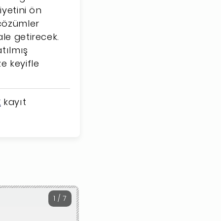
iyetini ön
 çözümler
le getirecek.
tılmış
e keyifle
k
kayıt
1 / 7