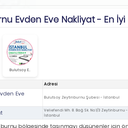
nu Evden Eve Nakliyat - En İyi
Bulutsoy E...
Adresi
Evden Eve
Bulutsoy Zeytinburnu Şubesi - İstanbul
Veliefendi Mh. 8. Bağ Sk. No:1/3 Zeytinburnu -
at
İstanbul
nburnu bölgesinde taşınmayı düşünenler için ön