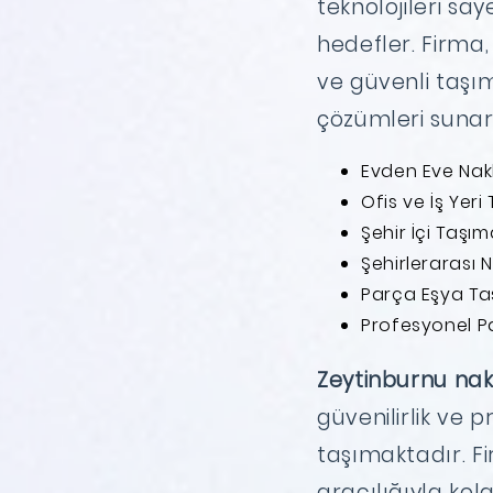
teknolojileri sa
hedefler. Firma,
ve güvenli taşım
çözümleri sunar
Evden Eve Nakl
Ofis ve İş Yeri
Şehir İçi Taşıma
Şehirlerarası N
Parça Eşya Taş
Profesyonel P
Zeytinburnu nak
güvenilirlik ve pr
taşımaktadır. F
aracılığıyla kola